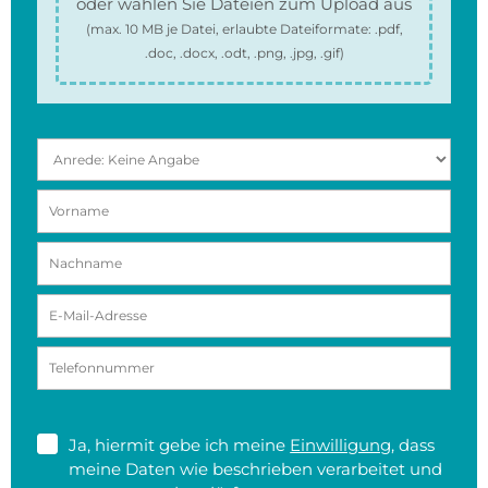
oder wählen Sie Dateien zum Upload aus
(max.
10 MB
je Datei, erlaubte Dateiformate:
.pdf,
.doc, .docx, .odt, .png, .jpg, .gif
)
Ja, hiermit gebe ich meine
Einwilligung
, dass
meine Daten wie beschrieben verarbeitet und