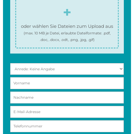
oder wählen Sie Dateien zum Upload aus
(max.
10 MB
je Datei, erlaubte Dateiformate:
.pdf,
.doc, .docx, .odt, .png, .jpg, .gif
)