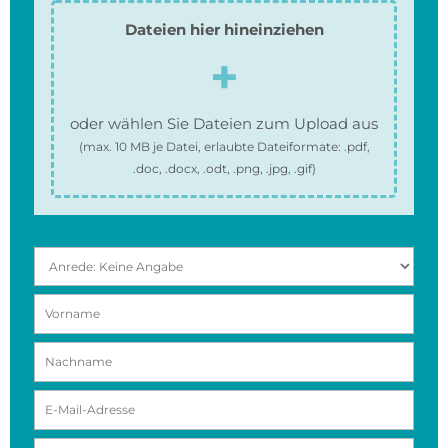
Dateien hier hineinziehen
oder wählen Sie Dateien zum Upload aus
(max.
10 MB
je Datei, erlaubte Dateiformate:
.pdf,
.doc, .docx, .odt, .png, .jpg, .gif
)