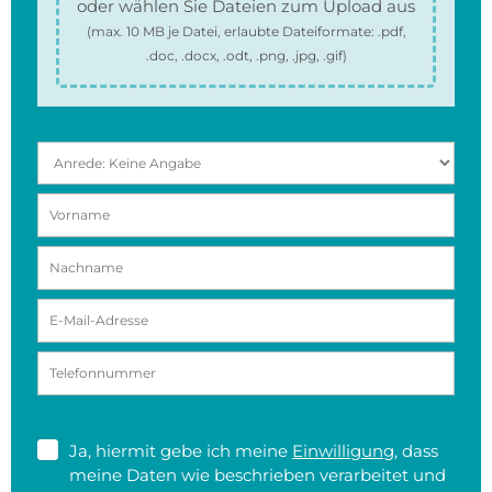
oder wählen Sie Dateien zum Upload aus
(max.
10 MB
je Datei, erlaubte Dateiformate:
.pdf,
.doc, .docx, .odt, .png, .jpg, .gif
)
Ja, hiermit gebe ich meine
Einwilligung
, dass
meine Daten wie beschrieben verarbeitet und