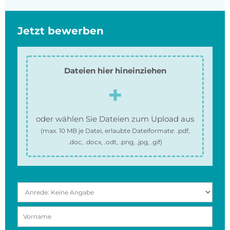
Jetzt bewerben
Dateien hier hineinziehen
oder wählen Sie Dateien zum Upload aus
(max.
10 MB
je Datei, erlaubte Dateiformate:
.pdf,
.doc, .docx, .odt, .png, .jpg, .gif
)