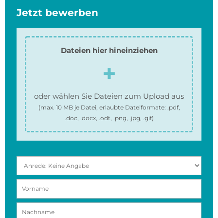
Jetzt bewerben
Dateien hier hineinziehen
oder wählen Sie Dateien zum Upload aus
(max.
10 MB
je Datei, erlaubte Dateiformate:
.pdf,
.doc, .docx, .odt, .png, .jpg, .gif
)