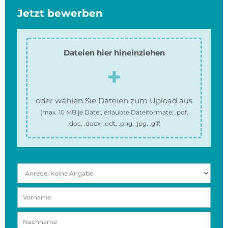
Jetzt bewerben
Dateien hier hineinziehen
oder wählen Sie Dateien zum Upload aus
(max.
10 MB
je Datei, erlaubte Dateiformate:
.pdf,
.doc, .docx, .odt, .png, .jpg, .gif
)