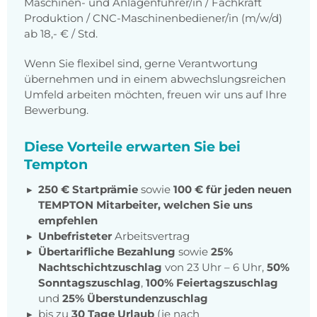
Maschinen- und Anlagenführer/in / Fachkraft
Produktion / CNC-Maschinenbediener/in (m/w/d)
ab 18,- € / Std.
Wenn Sie flexibel sind, gerne Verantwortung
übernehmen und in einem abwechslungsreichen
Umfeld arbeiten möchten, freuen wir uns auf Ihre
Bewerbung.
Diese Vorteile erwarten Sie bei
Tempton
250 € Startprämie
sowie
100 € für jeden neuen
TEMPTON Mitarbeiter, welchen Sie uns
empfehlen
Unbefristeter
Arbeitsvertrag
Übertarifliche Bezahlung
sowie
25%
Nachtschichtzuschlag
von 23 Uhr – 6 Uhr,
50%
Sonntagszuschlag
,
100% Feiertagszuschlag
und
25% Überstundenzuschlag
bis zu
30 Tage Urlaub
(je nach