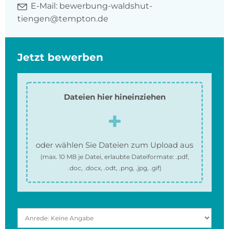
E-Mail:
bewerbung-waldshut-
tiengen@tempton.de
Jetzt bewerben
Dateien hier hineinziehen
oder wählen Sie Dateien zum Upload aus
(max.
10 MB
je Datei, erlaubte Dateiformate:
.pdf,
.doc, .docx, .odt, .png, .jpg, .gif
)