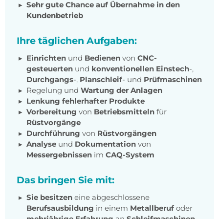
Sehr gute Chance auf Übernahme in den
Kundenbetrieb
Ihre täglichen Aufgaben:
Einrichten
und
Bedienen
von
CNC-
gesteuerten
und
konventionellen Einstech
-,
Durchgangs
-,
Planschleif
- und
Prüfmaschinen
Regelung und
Wartung der Anlagen
Lenkung fehlerhafter Produkte
Vorbereitung
von
Betriebsmitteln
für
Rüstvorgänge
Durchführung
von
Rüstvorgängen
Analyse
und
Dokumentation
von
Messergebnissen
im
CAQ-System
Das bringen Sie mit:
Sie besitzen
eine abgeschlossene
Berufsausbildung
in einem
Metallberuf
oder
mehrjährige Erfahrung
an
Schleifmaschinen
.