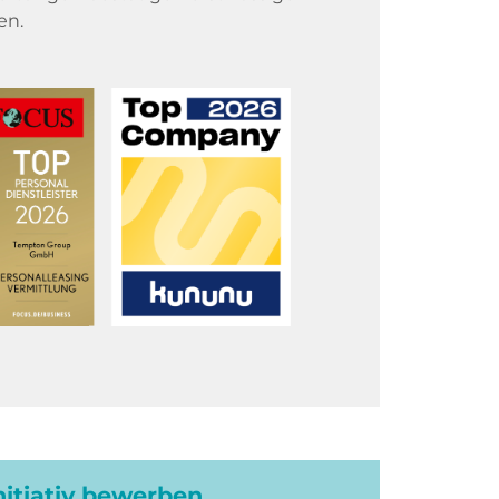
en.
initiativ bewerben