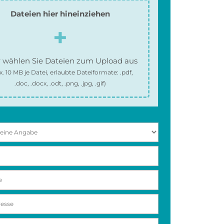
Dateien hier hineinziehen
 wählen Sie Dateien zum Upload aus
x.
10 MB
je Datei, erlaubte Dateiformate:
.pdf,
.doc, .docx, .odt, .png, .jpg, .gif
)