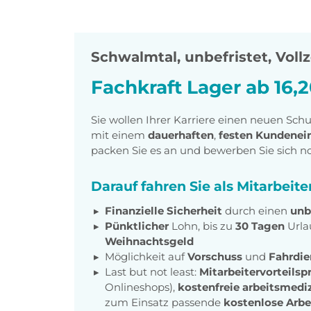
Schwalmtal
,
unbefristet, Vollz
Fachkraft Lager ab 16,
Sie wollen Ihrer Karriere einen neuen Sch
mit einem
dauerhaften
,
festen Kundenei
packen Sie es an und bewerben Sie sich n
Darauf fahren Sie als Mitarbeite
Finanzielle Sicherheit
durch einen
unb
Pünktlicher
Lohn, bis zu
30 Tagen
Urla
Weihnachtsgeld
Möglichkeit auf
Vorschuss
und
Fahrdie
Last but not least:
Mitarbeitervorteil
Onlineshops),
kostenfreie arbeitsmed
zum Einsatz passende
kostenlose Arbe