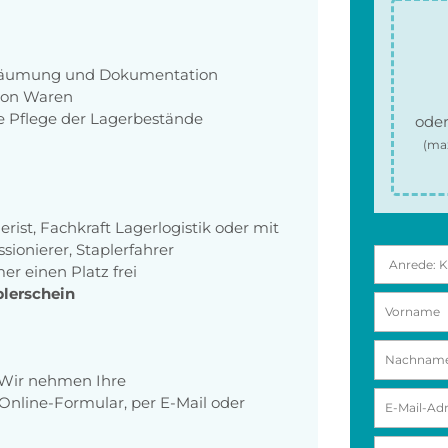
rräumung und Dokumentation
von Waren
e Pflege der Lagerbestände
oder
(ma
ist, Fachkraft Lagerlogistik oder mit
ionierer, Staplerfahrer
r einen Platz frei
plerschein
 Wir nehmen Ihre
nline-Formular, per E-Mail oder