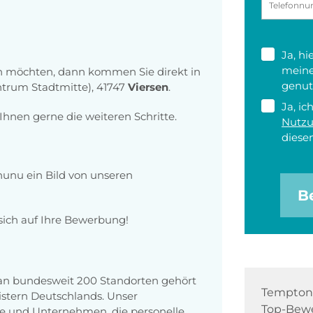
Ja, h
meine
hen möchten, dann kommen Sie direkt in
genut
ntrum Stadtmitte), 41747
Viersen
.
Ja, ic
Ihnen gerne die weiteren Schritte.
Nutz
diesen
nunu
ein Bild von unseren
B
 sich auf Ihre Bewerbung!
 an bundesweit 200 Standorten gehört
Tempton 
stern Deutschlands. Unser
Top-Bewe
e und Unternehmen, die personelle