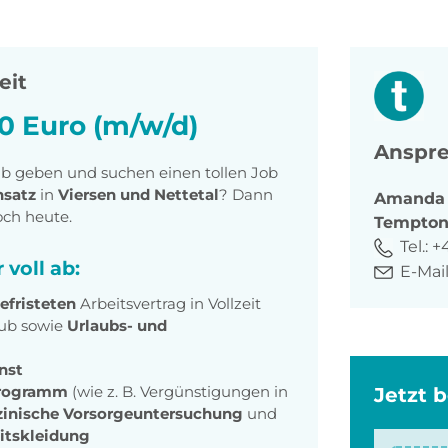
eit
20 Euro (m/w/d)
Anspre
ub geben und suchen einen tollen Job
nsatz
in
Viersen und Nettetal
? Dann
Amanda
och heute.
Tempto
Tel.:
+4
r voll ab:
E-Mail
efristeten
Arbeitsvertrag in Vollzeit
ub sowie
Urlaubs- und
nst
sprogramm
(wie z. B. Vergünstigungen in
Jetzt 
izinische Vorsorgeuntersuchung
und
itskleidung