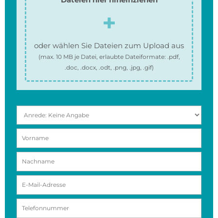
oder wählen Sie Dateien zum Upload aus
(max.
10 MB
je Datei, erlaubte Dateiformate:
.pdf,
.doc, .docx, .odt, .png, .jpg, .gif
)