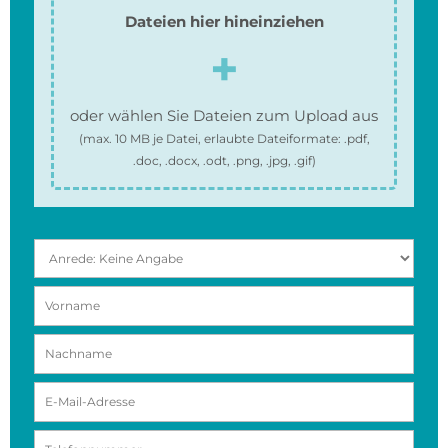
Dateien hier hineinziehen
oder wählen Sie Dateien zum Upload aus
(max.
10 MB
je Datei, erlaubte Dateiformate:
.pdf,
.doc, .docx, .odt, .png, .jpg, .gif
)