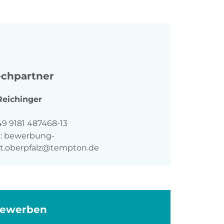
chpartner
Reichinger
n
49 9181 487468-13
:
bewerbung-
t.oberpfalz@tempton.de
bewerben