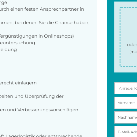
orge
rch einen festen Ansprechpartner in
men, bei denen Sie die Chance haben,
 Vergünstigungen in Onlineshops)
rgeuntersuchung
oder
kleidung
(ma
erecht einlagern
beiten und Überprüfung der
gen und Verbesserungsvorschlägen
ft Lagerlogistik oder entsprechende