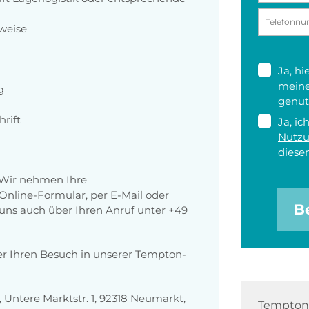
weise
Ja, h
meine
g
genut
rift
Ja, ic
Nutz
diesen
 Wir nehmen Ihre
nline-Formular, per E-Mail oder
B
r uns auch über Ihren Anruf unter +49
er Ihren Besuch in unserer Tempton-
ntere Marktstr. 1, 92318 Neumarkt,
Tempton 