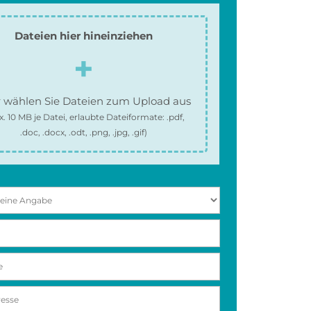
Dateien hier hineinziehen
 wählen Sie Dateien zum Upload aus
x.
10 MB
je Datei, erlaubte Dateiformate:
.pdf,
.doc, .docx, .odt, .png, .jpg, .gif
)