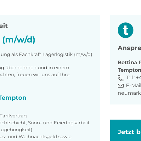
eit
k (m/w/d)
Anspre
ung als Fachkraft Lagerlogistik (m/w/d)
Bettina
tung übernehmen und in einem
Tempto
ten, freuen wir uns auf Ihre
Tel.:
+
E-Mail
neumark
i Tempton
arifvertrag
achtschicht, Sonn- und Feiertagsarbeit
zugehörigkeit)
Jetzt 
aubs- und Weihnachtsgeld sowie