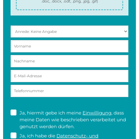
.doc, .docx, .odt, .png, .jpg, .gif
)
Ja, hiermit gebe ich meine
Einwilligung
, dass
meine Daten wie beschrieben verarbeitet und
genutzt werden dürfen.
Ja, ich habe die
Datenschutz- und