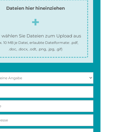
Dateien hier hineinziehen
 wählen Sie Dateien zum Upload aus
x.
10 MB
je Datei, erlaubte Dateiformate:
.pdf,
.doc, .docx, .odt, .png, .jpg, .gif
)