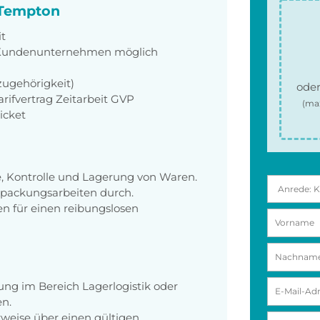
i Tempton
it
m Kundenunternehmen möglich
zugehörigkeit)
oder
ifvertrag Zeitarbeit GVP
(ma
icket
e, Kontrolle und Lagerung von Waren.
rpackungsarbeiten durch.
n für einen reibungslosen
ung im Bereich Lagerlogistik oder
en.
erweise über einen gültigen