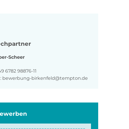
chpartner
ber-Scheer
n
49 6782 98876-11
:
bewerbung-birkenfeld@tempton.de
bewerben