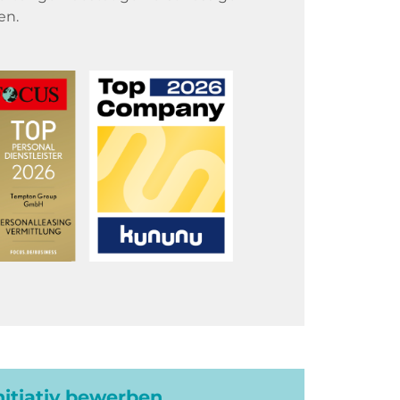
en.
initiativ bewerben