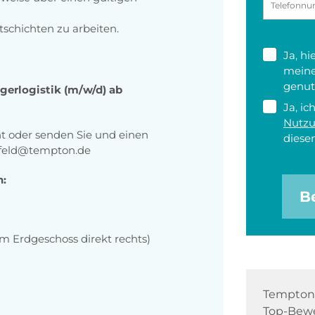
htschichten zu arbeiten.
Ja, h
meine
genut
Lagerlogistik (m/w/d) ab
Ja, ic
Nutz
ht oder senden Sie und einen
diesen
nfeld@tempton.de
n:
B
m Erdgeschoss direkt rechts)
Tempton 
Top-Bewe