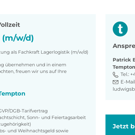
ollzeit
k (m/w/d)
Anspre
ung als Fachkraft Lagerlogistik (m/w/d)
Patrick
tung übernehmen und in einem
Tempto
ten, freuen wir uns auf Ihre
Tel.:
+4
E-Mail
ludwigs
i Tempton
GVP/DGB-Tarifvertrag
achtschicht, Sonn- und Feiertagsarbeit
zugehörigkeit)
Jetzt 
aubs- und Weihnachtsgeld sowie