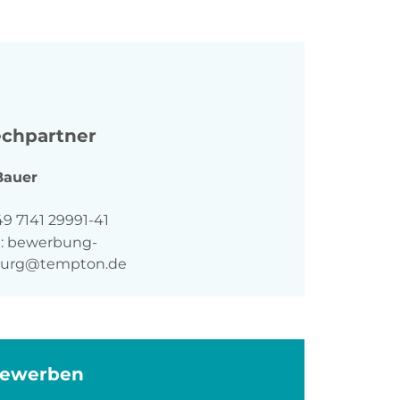
chpartner
Bauer
n
9 7141 29991-41
:
bewerbung-
burg@tempton.de
bewerben