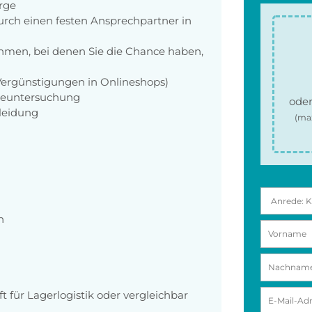
orge
rch einen festen Ansprechpartner in
men, bei denen Sie die Chance haben,
 Vergünstigungen in Onlineshops)
rgeuntersuchung
oder
kleidung
(ma
n
 für Lagerlogistik oder vergleichbar