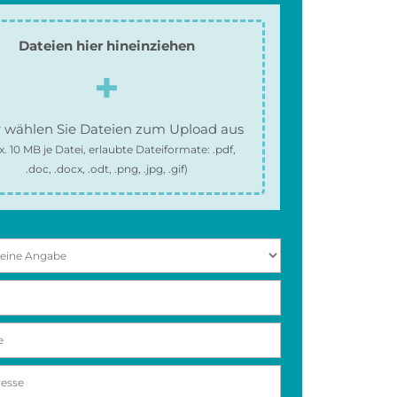
Dateien hier hineinziehen
 wählen Sie Dateien zum Upload aus
x.
10 MB
je Datei, erlaubte Dateiformate:
.pdf,
.doc, .docx, .odt, .png, .jpg, .gif
)