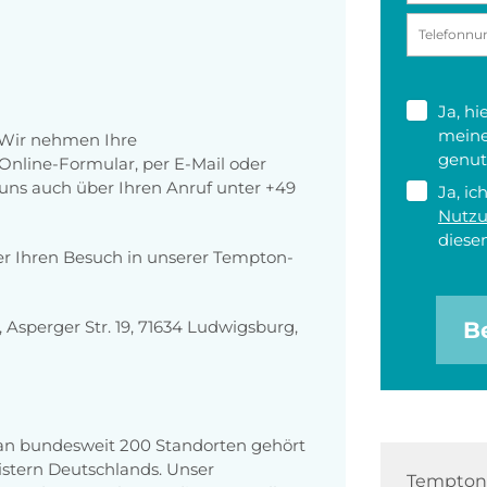
Ja, h
meine
 Wir nehmen Ihre
genut
nline-Formular, per E-Mail oder
r uns auch über Ihren Anruf unter +49
Ja, ic
Nutz
diesen
er Ihren Besuch in unserer Tempton-
sperger Str. 19, 71634 Ludwigsburg,
B
 an bundesweit 200 Standorten gehört
stern Deutschlands. Unser
Tempton 