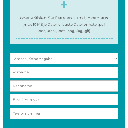
oder wählen Sie Dateien zum Upload aus
(max.
10 MB
je Datei, erlaubte Dateiformate:
.pdf,
.doc, .docx, .odt, .png, .jpg, .gif
)