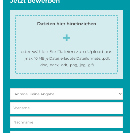
Jetzt bewerben
Dateien hier hineinziehen
oder wählen Sie Dateien zum Upload aus
(max.
10 MB
je Datei, erlaubte Dateiformate:
.pdf,
.doc, .docx, .odt, .png, .jpg, .gif
)