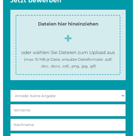
Jetzt bewerben
Dateien hier hineinziehen
oder wählen Sie Dateien zum Upload aus
(max.
10 MB
je Datei, erlaubte Dateiformate:
.pdf,
.doc, .docx, .odt, .png, .jpg, .gif
)