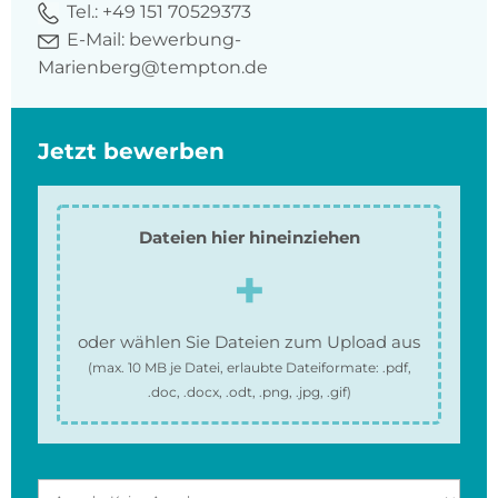
Tel.:
+49 151 70529373
E-Mail:
bewerbung-
Marienberg@tempton.de
Jetzt bewerben
Dateien hier hineinziehen
oder wählen Sie Dateien zum Upload aus
(max.
10 MB
je Datei, erlaubte Dateiformate:
.pdf,
.doc, .docx, .odt, .png, .jpg, .gif
)