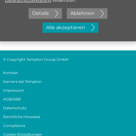
Datenschutzerklärung
widerrufen.
Details
Ablehnen
Jetzt initiativ bewerben
Alle akzeptieren
© Copyright Tempton Group GmbH
Kontakt
Karriere bei Tempton
Impressum
AGB/ABB
Datenschutz
Rechtliche Hinweise
Compliance
Cookie-Einstellungen