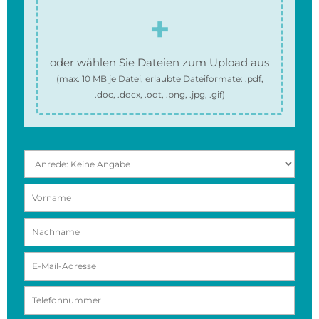
oder wählen Sie Dateien zum Upload aus
(max.
10 MB
je Datei, erlaubte Dateiformate:
.pdf,
.doc, .docx, .odt, .png, .jpg, .gif
)