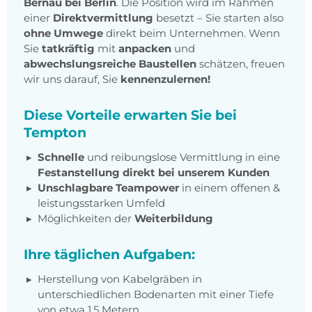
Bernau bei Berlin
. Die Position wird im Rahmen
einer
Direktvermittlung
besetzt – Sie starten also
ohne Umwege
direkt beim Unternehmen. Wenn
Sie
tatkräftig
mit
anpacken
und
abwechslungsreiche Baustellen
schätzen, freuen
wir uns darauf, Sie
kennenzulernen!
Diese Vorteile erwarten Sie bei
Tempton
Schnelle
und reibungslose Vermittlung in eine
Festanstellung direkt bei unserem Kunden
Unschlagbare Teampower
in einem offenen &
leistungsstarken Umfeld
Möglichkeiten der
Weiterbildung
Ihre täglichen Aufgaben:
Herstellung von Kabelgräben in
unterschiedlichen Bodenarten mit einer Tiefe
von etwa 1,5 Metern