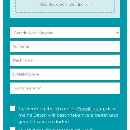
.doc, .docx, .odt, .png, .jpg, .gif
)
Ja, hiermit gebe ich meine
Einwilligung
, dass
meine Daten wie beschrieben verarbeitet und
genutzt werden dürfen.