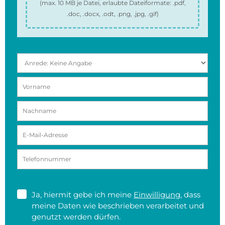
(max.
10 MB
je Datei, erlaubte Dateiformate:
.pdf,
.doc, .docx, .odt, .png, .jpg, .gif
)
Ja, hiermit gebe ich meine
Einwilligung
, dass
meine Daten wie beschrieben verarbeitet und
genutzt werden dürfen.