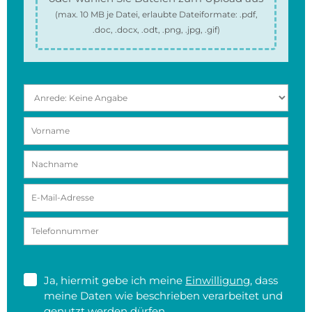
(max.
10 MB
je Datei, erlaubte Dateiformate:
.pdf,
.doc, .docx, .odt, .png, .jpg, .gif
)
Ja, hiermit gebe ich meine
Einwilligung
, dass
meine Daten wie beschrieben verarbeitet und
genutzt werden dürfen.