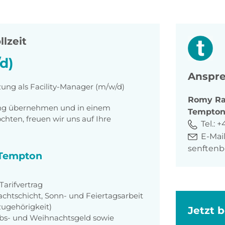
llzeit
d)
Anspre
zung als Facility-Manager (m/w/d)
Romy
Ra
tung übernehmen und in einem
Tempto
ten, freuen wir uns auf Ihre
Tel.:
+
E-Mail
senften
i Tempton
arifvertrag
achtschicht, Sonn- und Feiertagsarbeit
zugehörigkeit)
Jetzt 
aubs- und Weihnachtsgeld sowie