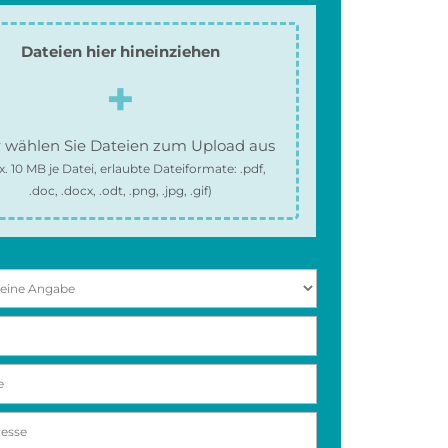
Dateien hier hineinziehen
 wählen Sie Dateien zum Upload aus
x.
10 MB
je Datei, erlaubte Dateiformate:
.pdf,
.doc, .docx, .odt, .png, .jpg, .gif
)