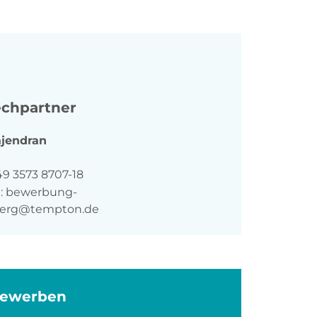
chpartner
jendran
n
49 3573 8707-18
:
bewerbung-
berg@tempton.de
bewerben