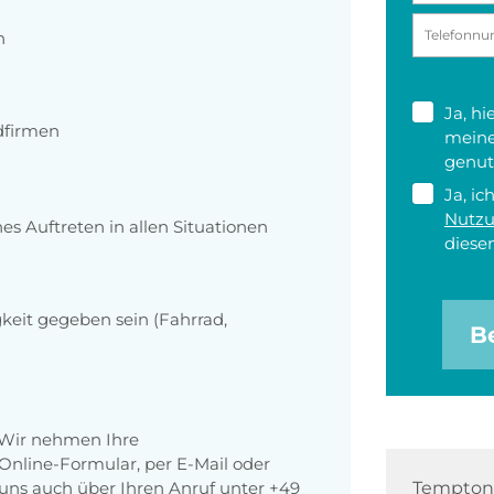
n
Ja, h
dfirmen
meine
genut
Ja, ic
Nutz
hes Auftreten in allen Situationen
diesen
igkeit gegeben sein (Fahrrad,
B
 Wir nehmen Ihre
nline-Formular, per E-Mail oder
r uns auch über Ihren Anruf unter +49
Tempton 