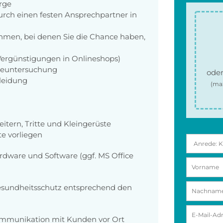
orge
rch einen festen Ansprechpartner in
men, bei denen Sie die Chance haben,
 Vergünstigungen in Onlineshops)
rgeuntersuchung
oder
kleidung
(ma
eitern, Tritte und Kleingerüste
te vorliegen
dware und Software (ggf. MS Office
Gesundheitsschutz entsprechend den
ommunikation mit Kunden vor Ort