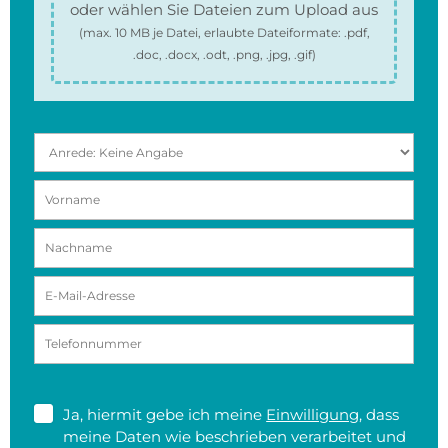
oder wählen Sie Dateien zum Upload aus
(max.
10 MB
je Datei, erlaubte Dateiformate:
.pdf,
.doc, .docx, .odt, .png, .jpg, .gif
)
Ja, hiermit gebe ich meine
Einwilligung
, dass
meine Daten wie beschrieben verarbeitet und