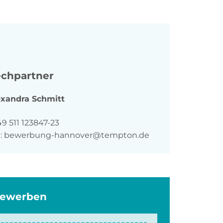
chpartner
exandra
Schmitt
n
9 511 123847-23
:
bewerbung-hannover@tempton.de
bewerben