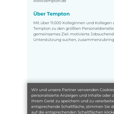
www.tempton.de
Über Tempton
Mit über 11.000 Kolleginnen und Kollegen
Tempton zu den größten Personaldienstlei
gemeinsames Ziel: motivierte Jobsuchend
Unterstützung suchen, zusammenzubring
Wir und unsere Partner verwenden Cookies 
personalisierte Anzeigen und Inhalte oder
Ihrem Gerät zu speichern und zu verarbeiten
entsprechende Schaltfläche, stimmen Sie d
auf die entsprechenden Schaltflächen klic