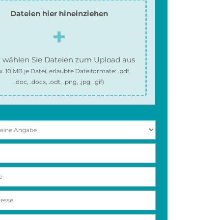
Dateien hier hineinziehen
 wählen Sie Dateien zum Upload aus
x.
10 MB
je Datei, erlaubte Dateiformate:
.pdf,
.doc, .docx, .odt, .png, .jpg, .gif
)