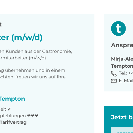
t
ter (m/w/d)
Anspre
ten Kunden aus der Gastronomie,
ermitarbeiter (m/w/d)
Mirja-Al
Tempto
tung übernehmen und in einem
Tel.:
+4
ten, freuen wir uns auf Ihre
E-Mail
i Tempton
zeit ✔
empfehlungen ❤❤❤
Jetzt 
Tarifvertrag