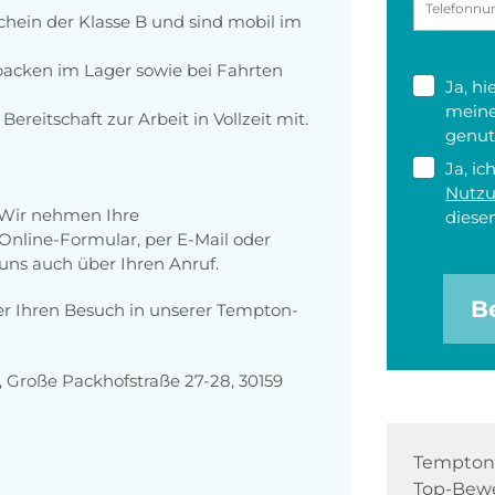
chein der Klasse B und sind mobil im
d packen im Lager sowie bei Fahrten
Ja, h
meine
Bereitschaft zur Arbeit in Vollzeit mit.
genut
Ja, ic
Nutz
 Wir nehmen Ihre
diesen
nline-Formular, per E-Mail oder
 uns auch über Ihren Anruf.
B
er Ihren Besuch in unserer Tempton-
Große Packhofstraße 27-28, 30159
Tempton 
Top-Bewe