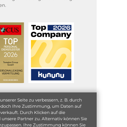
en.
serer Seite zu verbessern, z. B. durch
 jedoch Ihre Zustimmung, um Daten auf
verkauft. Durch Klicken auf die
unsere Partner zu. Alternativ können Sie
 anzupassen. Ihre Zustimmung können Sie
initiativ bewerben