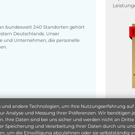
Leistung
 an bundesweit 240 Standorten gehört
stern Deutschlands. Unser
e und Unternehmen, die personelle
en.
und andere Technologien, um Ihre Nutzungserfahrung auf un
 zur Analyse und Messung Ihrer Präferenzen. Wir benötigen
. Ihre Daten sind bei uns sicher und werden nicht an Dritte 
er Speicherung und Verarbeitung Ihrer Daten durch uns und 
ken, um die Einwilligung abzulehnen oder sie selbstständig
Jetzt 