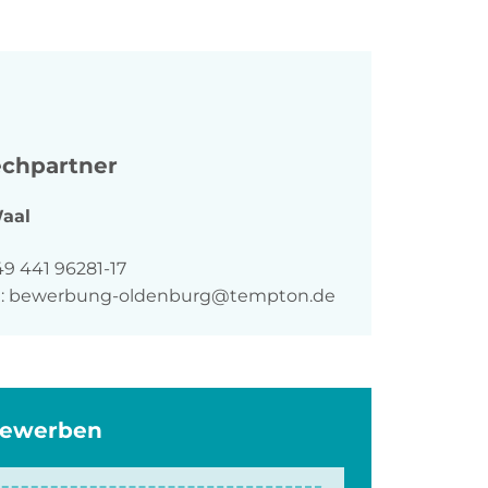
chpartner
aal
n
49 441 96281-17
:
bewerbung-oldenburg@tempton.de
bewerben