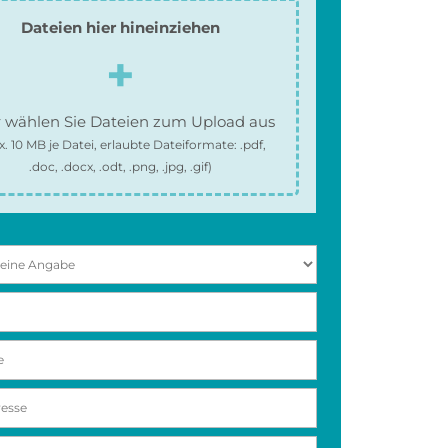
Dateien hier hineinziehen
 wählen Sie Dateien zum Upload aus
x.
10 MB
je Datei, erlaubte Dateiformate:
.pdf,
.doc, .docx, .odt, .png, .jpg, .gif
)