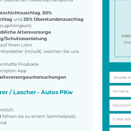
tschichtzuschlag
,
50%
chlag
und
25% Überstundenzuschlag
szugehörigkeit)
ebliche Altersvorsorge
oder
ng/Schutzausrüstung
(ma
auf Ihren Lohn
itarbeiter (m/w/d), welchen Sie uns
amhafte Produkte
Tempton-App
eitsvorsorgeuntersuchungen
rer / Lascher - Autos PKw
ntlich.
fahren sie zu einem Sammelplatz.
ind.