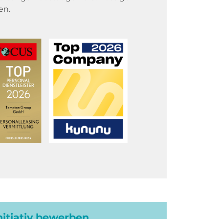
en.
initiativ bewerben