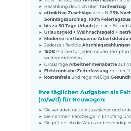
Bezahlung deutlich über
Tarifvertrag
attraktive Zuschläge
wie z.B.
25% Nach
Sonntagszuschlag
,
100% Feiertagszus
bis zu 30 Tage Urlaub
(je nach Betrieb
Urlaubsgeld + Weihnachtsgeld
+
betri
Moderne
und
bequeme Arbeitskleidu
Jederzeit flexible
Abschlagszahlungen
150€
Prämie für jeden neuen Tempton M
weiterempfehlen
Großartige
Arbeitnehmerrabatte
auf n
Elektronische Zeiterfassung
mit der 
kostenfreie
und regelmäßige
Gesundh
Ihre täglichen Aufgaben als Fah
(m/w/d) für Neuwagen:
Sie verladen neue Autos sicher und orde
Sie nehmen Fahrzeuge in Empfang und 
Sie prüfen, ob die Autos unbeschädigt s