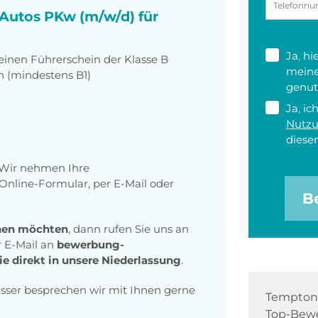
- Autos PKw (m/w/d) für
Ja, h
einen Führerschein der Klasse B
meine
h (mindestens B1)
genut
Ja, ic
Nutz
diesen
 Wir nehmen Ihre
nline-Formular, per E-Mail oder
B
echen möchten
, dann rufen Sie uns an
r E-Mail an
bewerbung-
 direkt in unsere Niederlassung
.
asser besprechen wir mit Ihnen gerne
Tempton 
Top-Bewe