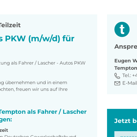
Teilzeit
os PKW (m/w/d) für
Anspre
Eugen
W
zung als Fahrer / Lascher - Autos PKW
Tempto
Tel.:
+
tung übernehmen und in einem
E-Mail
ten, freuen wir uns auf Ihre
 Tempton als Fahrer / Lascher
gen:
Jetzt 
zeit
m Deutschen Gewerkschaftsbund