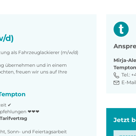
w/d)
Anspre
zung als Fahrzeuglackierer (m/w/d)
Mirja-Al
tung übernehmen und in einem
Tempto
ten, freuen wir uns auf Ihre
Tel.:
+4
E-Mail
i Tempton
zeit ✔
empfehlungen ❤❤❤
Tarifvertrag
Jetzt 
ht, Sonn- und Feiertagsarbeit