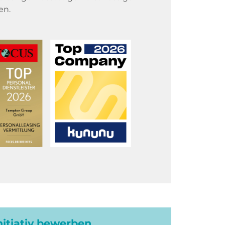
en.
initiativ bewerben