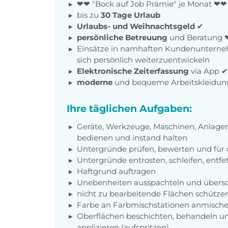
❤❤ "Bock auf Job Prämie" je Monat ❤❤
bis zu
30 Tage Urlaub
Urlaubs- und Weihnachtsgeld
✔
persönliche Betreuung
und Beratung 
Einsätze in namhaften Kundenunterneh
sich persönlich weiterzuentwickeln
Elektronische Zeiterfassung
via App 
moderne
und bequeme Arbeitskleidun
Ihre täglichen Aufgaben:
Geräte, Werkzeuge, Maschinen, Anlagen 
bedienen und instand halten
Untergründe prüfen, bewerten und für 
Untergründe entrosten, schleifen, entfe
Haftgrund auftragen
Unebenheiten ausspachteln und übersc
nicht zu bearbeitende Flächen schütze
Farbe an Farbmischstationen anmisch
Oberflächen beschichten, behandeln und g
applizieren (aufspritzen)