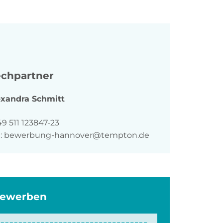
chpartner
exandra
Schmitt
n
9 511 123847-23
:
bewerbung-hannover@tempton.de
bewerben