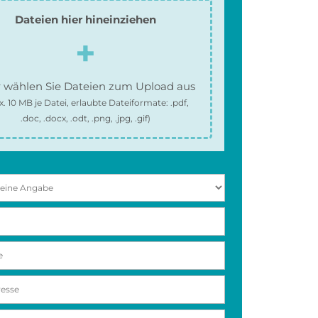
Dateien hier hineinziehen
 wählen Sie Dateien zum Upload aus
x.
10 MB
je Datei, erlaubte Dateiformate:
.pdf,
.doc, .docx, .odt, .png, .jpg, .gif
)