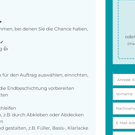
❤
men, bei denen Sie die Chance haben,
oder
✔✔
(ma
g 👍
für den Auftrag auswählen, einrichten,
die Endbeschichtung vorbereiten
tten
hleifen
n, z.B. durch Abkleben oder Abdecken
en
estalten, z.B. Füller, Basis-, Klarlacke