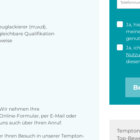
Ja, h
glackierer (m,w,d),
meine
leichbare Qualifikation
genut
weise
Ja, ic
Nutz
diesen
B
 Wir nehmen Ihre
nline-Formular, per E-Mail oder
 uns auch über Ihren Anruf.
Tempton 
er Ihren Besuch in unserer Tempton-
Top-Bewe