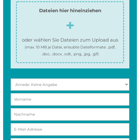
Dateien hier hineinziehen
oder wählen Sie Dateien zum Upload aus
(max.
10 MB
je Datei, erlaubte Dateiformate:
.pdf,
.doc, .docx, .odt, .png, .jpg, .gif
)