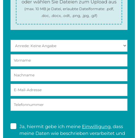
oder wählen Sie Dateien zum Upload aus
(max.
10 MB
je Datei, erlaubte Dateiformate:
.pdf,
.doc, .docx, .odt, .png, .jpg, .gif
)
Ja, hiermit gebe ich meine
Einwilligung
, dass
meine Daten wie beschrieben verarbeitet und