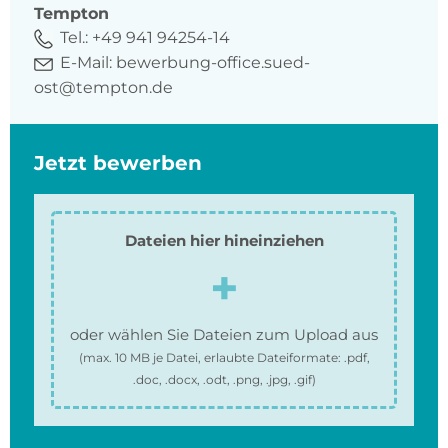
Tempton
Tel.:
+49 941 94254-14
E-Mail:
bewerbung-office.sued-
ost@tempton.de
Jetzt bewerben
Dateien hier hineinziehen
oder wählen Sie Dateien zum Upload aus
(max.
10 MB
je Datei, erlaubte Dateiformate:
.pdf,
.doc, .docx, .odt, .png, .jpg, .gif
)