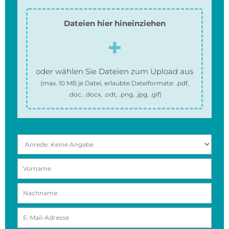
Dateien hier hineinziehen
oder wählen Sie Dateien zum Upload aus
(max.
10 MB
je Datei, erlaubte Dateiformate:
.pdf,
.doc, .docx, .odt, .png, .jpg, .gif
)