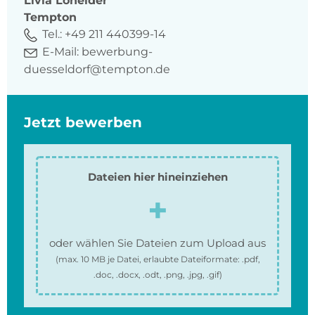
Livia
Loheider
Tempton
Tel.:
+49 211 440399-14
E-Mail:
bewerbung-
duesseldorf@tempton.de
Jetzt bewerben
Dateien hier hineinziehen
oder wählen Sie Dateien zum Upload aus
(max.
10 MB
je Datei, erlaubte Dateiformate:
.pdf,
.doc, .docx, .odt, .png, .jpg, .gif
)