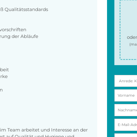
ß Qualitätsstandards
vorschriften
ung der Abläufe
oder
(ma
beit
rke
on
e im Team arbeitet und Interesse an der
rt auf Qualität und Hygiene und