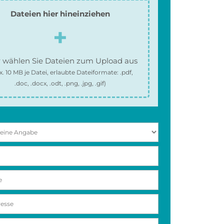
Dateien hier hineinziehen
 wählen Sie Dateien zum Upload aus
x.
10 MB
je Datei, erlaubte Dateiformate:
.pdf,
.doc, .docx, .odt, .png, .jpg, .gif
)