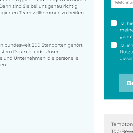
nn sind Sie bei uns genau richtig!
ngagierten Team willkommen zu heißen
Ja, h
meine
genut
 an bundesweit 200 Standorten gehört
Ja, ic
stern Deutschlands. Unser
Nutz
e und Unternehmen, die personelle
diesen
en.
B
Tempton 
Top-Bewe