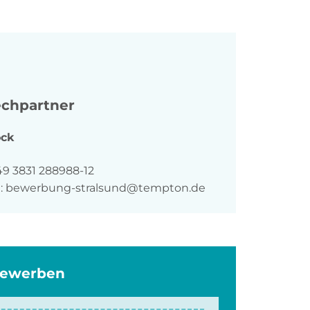
chpartner
ck
n
49 3831 288988-12
:
bewerbung-stralsund@tempton.de
bewerben