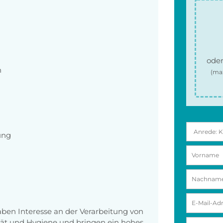
oder
n
(ma
ung
aben Interesse an der Verarbeitung von
tät und Hygiene und bringen ein hohes