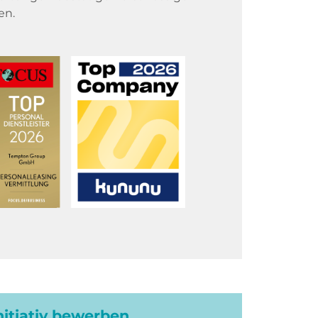
en.
initiativ bewerben