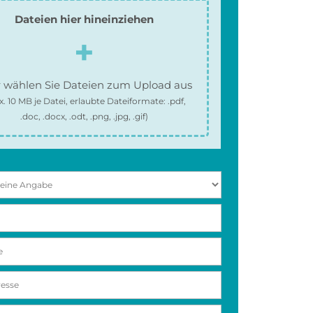
Dateien hier hineinziehen
 wählen Sie Dateien zum Upload aus
x.
10 MB
je Datei, erlaubte Dateiformate:
.pdf,
.doc, .docx, .odt, .png, .jpg, .gif
)