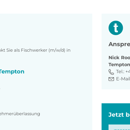
Anspre
 Sie als Fischwerker (m/w/d) in
Nick
Roo
Tempto
i Tempton
Tel.:
+
E-Mail
4
nehmerüberlassung
Jetzt 