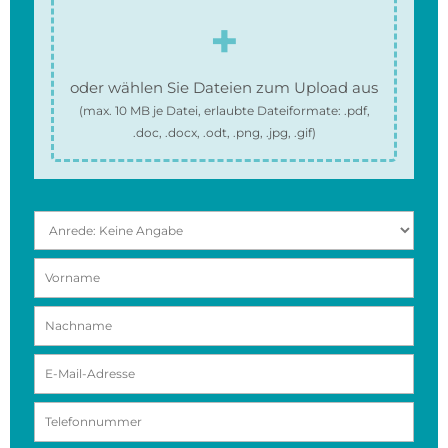
oder wählen Sie Dateien zum Upload aus
(max.
10 MB
je Datei, erlaubte Dateiformate:
.pdf,
.doc, .docx, .odt, .png, .jpg, .gif
)