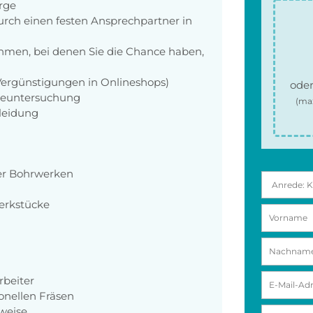
orge
rch einen festen Ansprechpartner in
men, bei denen Sie die Chance haben,
 Vergünstigungen in Onlineshops)
oder
rgeuntersuchung
(ma
kleidung
der Bohrwerken
erkstücke
beiter
onellen Fräsen
weise