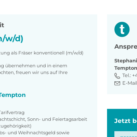
it
m/w/d)
Anspre
zung als Fräser konventionell (m/w/d)
Stephan
tung übernehmen und in einem
Tempto
ten, freuen wir uns auf Ihre
Tel.:
+
E-Mail
i Tempton
rifvertrag
achtschicht, Sonn- und Feiertagsarbeit
Jetzt 
zugehörigkeit)
aubs- und Weihnachtsgeld sowie