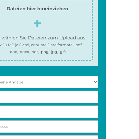
Dateien hier hineinziehen
 wählen Sie Dateien zum Upload aus
x.
10 MB
je Datei, erlaubte Dateiformate:
.pdf,
.doc, .docx, .odt, .png, .jpg, .gif
)