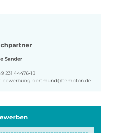
chpartner
ie
Sander
n
49 231 44476-18
:
bewerbung-dortmund@tempton.de
bewerben