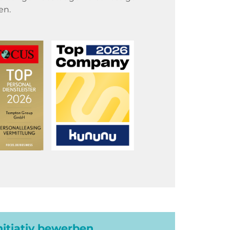
en.
initiativ bewerben