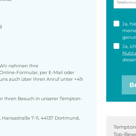
Ja, h
g
meine
genut
Ja, ic
Nutz
diesen
 Wir nehmen Ihre
nline-Formular, per E-Mail oder
r uns auch über Ihren Anruf unter +49
B
er Ihren Besuch in unserer Tempton-
Hansastraße 7-11, 44137 Dortmund,
Tempton 
Top-Bewe