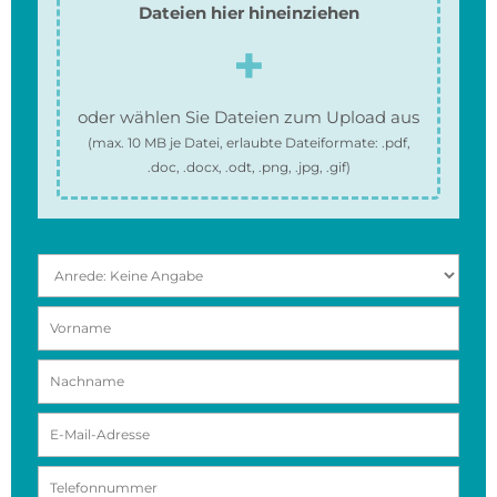
Dateien hier hineinziehen
oder wählen Sie Dateien zum Upload aus
(max.
10 MB
je Datei, erlaubte Dateiformate:
.pdf,
.doc, .docx, .odt, .png, .jpg, .gif
)