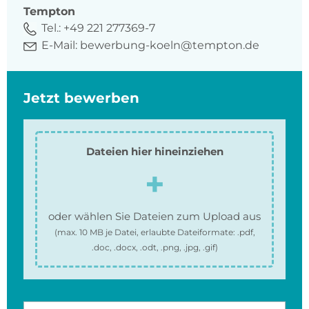
Tempton
Tel.:
+49 221 277369-7
E-Mail:
bewerbung-koeln@tempton.de
Jetzt bewerben
Dateien hier hineinziehen
oder wählen Sie Dateien zum Upload aus
(max.
10 MB
je Datei, erlaubte Dateiformate:
.pdf,
.doc, .docx, .odt, .png, .jpg, .gif
)