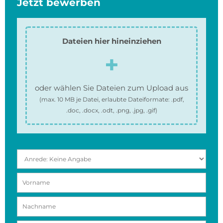
Jetzt bewerben
Dateien hier hineinziehen
oder wählen Sie Dateien zum Upload aus
(max.
10 MB
je Datei, erlaubte Dateiformate:
.pdf,
.doc, .docx, .odt, .png, .jpg, .gif
)