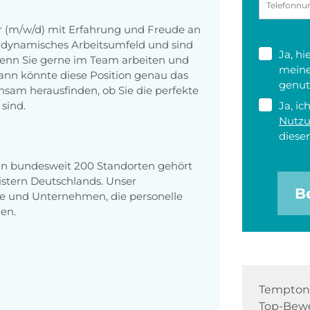
er (m/w/d) mit Erfahrung und Freude an
n dynamisches Arbeitsumfeld und sind
Ja, h
enn Sie gerne im Team arbeiten und
meine
 dann könnte diese Position genau das
genut
insam herausfinden, ob Sie die perfekte
sind.
Ja, ic
Nutz
diesen
 an bundesweit 200 Standorten gehört
stern Deutschlands. Unser
B
e und Unternehmen, die personelle
en.
Tempton 
Top-Bewe