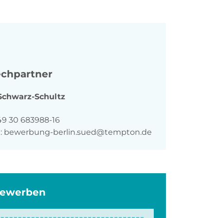
chpartner
Schwarz-Schultz
n
49 30 683988-16
:
bewerbung-berlin.sued@tempton.de
bewerben