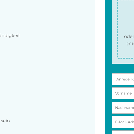
ändigkeit
oder
(ma
tsein