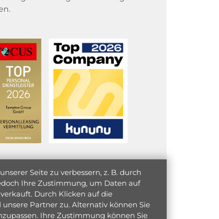
en.
serer Seite zu verbessern, z. B. durch
 jedoch Ihre Zustimmung, um Daten auf
verkauft. Durch Klicken auf die
unsere Partner zu. Alternativ können Sie
 anzupassen. Ihre Zustimmung können Sie
initiativ bewerben