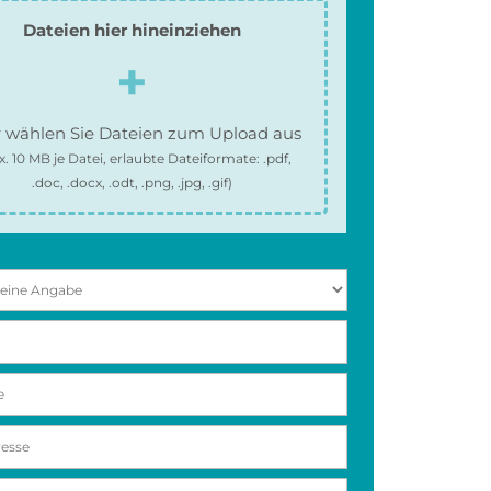
Dateien hier hineinziehen
 wählen Sie Dateien zum Upload aus
x.
10 MB
je Datei, erlaubte Dateiformate:
.pdf,
.doc, .docx, .odt, .png, .jpg, .gif
)