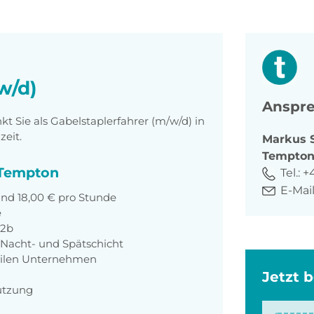
w/d)
Anspre
 Sie als Gabelstaplerfahrer (m/w/d) in
zeit.
Markus
Tempto
i Tempton
Tel.:
+
E-Mail
und 18,00 € pro Stunde
e
 2b
, Nacht- und Spätschicht
abilen Unternehmen
Jetzt 
ützung