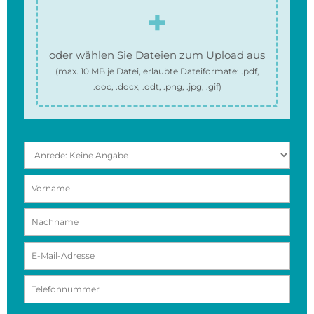
oder wählen Sie Dateien zum Upload aus
(max.
10 MB
je Datei, erlaubte Dateiformate:
.pdf,
.doc, .docx, .odt, .png, .jpg, .gif
)