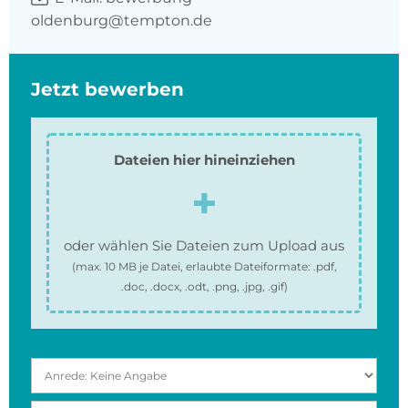
oldenburg@tempton.de
Jetzt bewerben
Dateien hier hineinziehen
oder wählen Sie Dateien zum Upload aus
(max.
10 MB
je Datei, erlaubte Dateiformate:
.pdf,
.doc, .docx, .odt, .png, .jpg, .gif
)