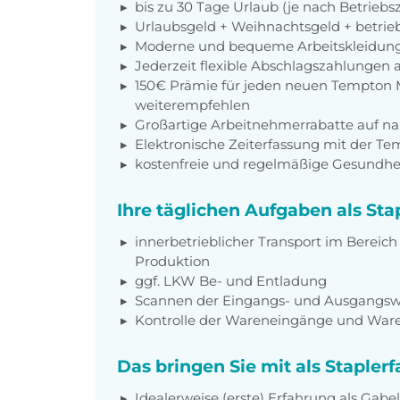
bis zu 30 Tage Urlaub (je nach Betriebs
Urlaubsgeld + Weihnachtsgeld + betrieb
Moderne und bequeme Arbeitskleidun
Jederzeit flexible Abschlagszahlungen 
150€ Prämie für jeden neuen Tempton M
weiterempfehlen
Großartige Arbeitnehmerrabatte auf n
Elektronische Zeiterfassung mit der T
kostenfreie und regelmäßige Gesundh
Ihre täglichen Aufgaben als Sta
innerbetrieblicher Transport im Bereich
Produktion
ggf. LKW Be- und Entladung
Scannen der Eingangs- und Ausgangs
Kontrolle der Wareneingänge und Wa
Das bringen Sie mit als Staplerf
Idealerweise (erste) Erfahrung als Gabe