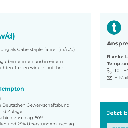
w/d)
Anspre
zung als Gabelstaplerfahrer (m/w/d)
Bianka
tung übernehmen und in einem
Tempto
ten, freuen wir uns auf Ihre
Tel.:
+
E-Mail
i Tempton
t
dem Deutschen Gewerkschaftsbund
 und Zulage
Jetzt 
schichtzuschlag, 50%
hlag und 25% Überstundenzuschlag