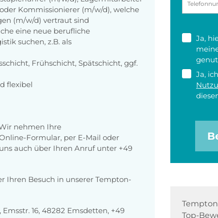
n oder Kommissionierer (m/w/d), welche
en (m/w/d) vertraut sind
che eine neue berufliche
Ja, h
tik suchen, z.B. als
meine
genut
schicht, Frühschicht, Spätschicht, ggf.
Ja, ic
d flexibel
Nutz
diesen
 Wir nehmen Ihre
B
nline-Formular, per E-Mail oder
r uns auch über Ihren Anruf unter +49
er Ihren Besuch in unserer Tempton-
Tempton 
Emsstr. 16, 48282 Emsdetten, +49
Top-Bewe