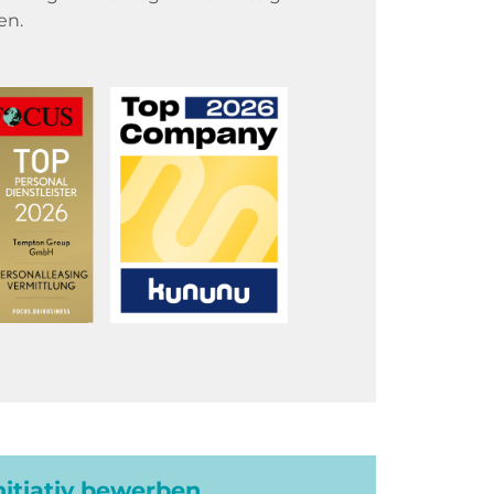
en.
initiativ bewerben