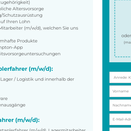
zugehörigkeit)
liche Altersvorsorge
g/Schutzausrüstung
auf Ihren Lohn
itarbeiter (m/w/d), welchen Sie uns
oder
amhafte Produkte
(ma
empton-App
eitsvorsorgeuntersuchungen
plerfahrer (m/w/d):
 Lager / Logistik und innerhalb der
ware
renausgänge
ahrer (m/w/d):
lstaplerfahrer (m/w/d), Lagermitarbeiter