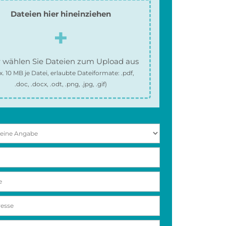
Dateien hier hineinziehen
 wählen Sie Dateien zum Upload aus
x.
10 MB
je Datei, erlaubte Dateiformate:
.pdf,
.doc, .docx, .odt, .png, .jpg, .gif
)