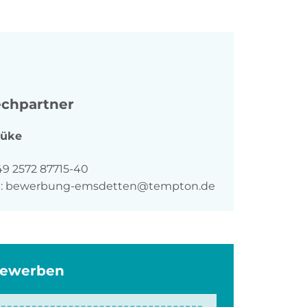
chpartner
Lüke
n
49 2572 87715-40
:
bewerbung-emsdetten@tempton.de
bewerben