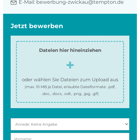
E-Mail:
bewerbung-zwickau@tempton.de
Jetzt bewerben
Dateien hier hineinziehen
oder wählen Sie Dateien zum Upload aus
(max.
10 MB
je Datei, erlaubte Dateiformate:
.pdf,
.doc, .docx, .odt, .png, .jpg, .gif
)