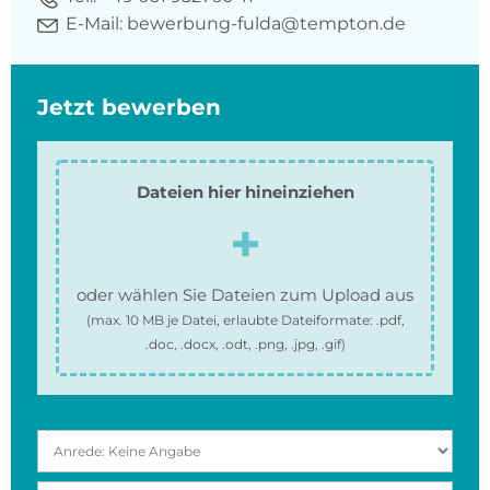
E-Mail:
bewerbung-fulda@tempton.de
Jetzt bewerben
Dateien hier hineinziehen
oder wählen Sie Dateien zum Upload aus
(max.
10 MB
je Datei, erlaubte Dateiformate:
.pdf,
.doc, .docx, .odt, .png, .jpg, .gif
)