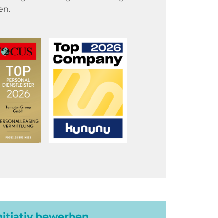
en.
initiativ bewerben