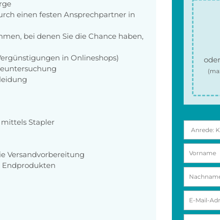
orge
rch einen festen Ansprechpartner in
men, bei denen Sie die Chance haben,
 Vergünstigungen in Onlineshops)
oder
rgeuntersuchung
(ma
kleidung
mittels Stapler
wie Versandvorbereitung
nd Endprodukten