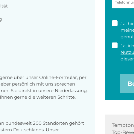
ität
g
Ja, h
meine
genut
Ja, ic
Nutz
diesen
erne über unser Online-Formular, per
B
 lieber persönlich mit uns sprechen
en Sie direkt in unsere Niederlassung.
Ihnen gerne die weiteren Schritte.
 an bundesweit 200 Standorten gehört
Tempton 
stern Deutschlands. Unser
Top-Bewe