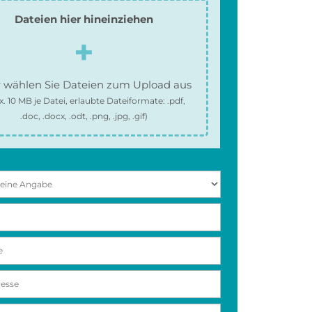
Dateien hier hineinziehen
 wählen Sie Dateien zum Upload aus
x.
10 MB
je Datei, erlaubte Dateiformate:
.pdf,
.doc, .docx, .odt, .png, .jpg, .gif
)