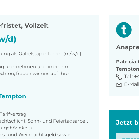
ristet, Vollzeit
w/d)
Anspre
zung als Gabelstaplerfahrer (m/w/d)
Patricia
tung übernehmen und in einem
Tempto
ten, freuen wir uns auf Ihre
Tel.:
+
E-Mail
i Tempton
arifvertrag
achtschicht, Sonn- und Feiertagsarbeit
Jetzt 
zugehörigkeit)
aubs- und Weihnachtsgeld sowie