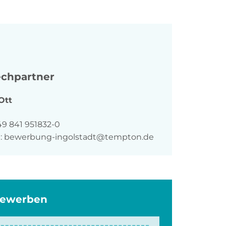
chpartner
Ott
n
49 841 951832-0
:
bewerbung-ingolstadt@tempton.de
bewerben