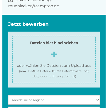
muehlacker@tempton.de
Jetzt bewerben
Dateien hier hineinziehen
oder wählen Sie Dateien zum Upload aus
(max.
10 MB
je Datei, erlaubte Dateiformate:
.pdf,
.doc, .docx, .odt, .png, .jpg, .gif
)