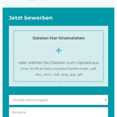
Jetzt bewerben
Dateien hier hineinziehen
oder wählen Sie Dateien zum Upload aus
(max.
10 MB
je Datei, erlaubte Dateiformate:
.pdf,
.doc, .docx, .odt, .png, .jpg, .gif
)