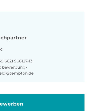
chpartner
c
n
9 6621 968127-13
:
bewerbung-
feld@tempton.de
bewerben