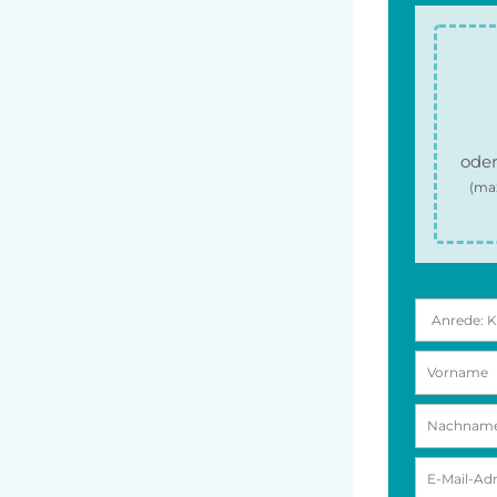
oder
(ma