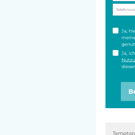
Ja, h
meine
genut
Ja, ic
Nutz
diesen
B
Tempton 