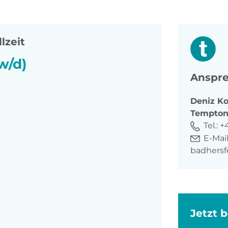
lzeit
w/d)
Anspre
Deniz
Ko
Tempto
Tel.:
+4
E-Mail
badhers
Jetzt 