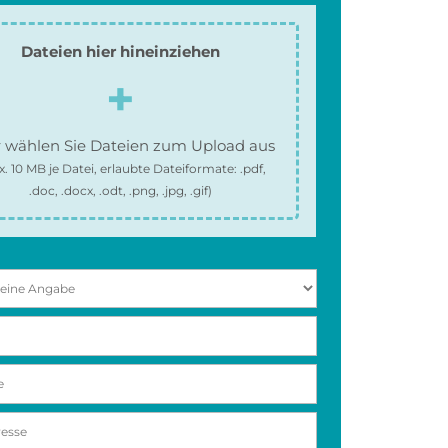
Dateien hier hineinziehen
 wählen Sie Dateien zum Upload aus
x.
10 MB
je Datei, erlaubte Dateiformate:
.pdf,
.doc, .docx, .odt, .png, .jpg, .gif
)